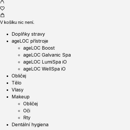
V košíku nic není.
Doplňky stravy
ageLOC přístroje
ageLOC Boost
ageLOC Galvanic Spa
ageLOC LumiSpa iO
ageLOC WellSpa iO
Obličej
Tělo
Vlasy
Makeup
Obličej
Oči
Rty
Dentální hygiena