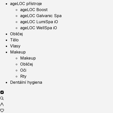
ageLOC přístroje
ageLOC Boost
ageLOC Galvanic Spa
ageLOC LumiSpa iO
ageLOC WellSpa iO
Obličej
Tělo
Vlasy
Makeup
Makeup
Obličej
Oči
Rty
Dentální hygiena