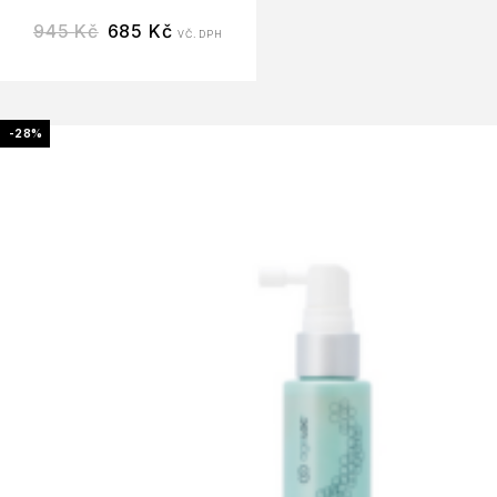
945
Kč
685
Kč
VČ. DPH
-28%