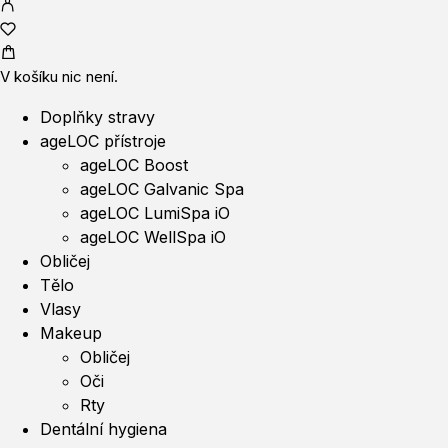
V košíku nic není.
Doplňky stravy
ageLOC přístroje
ageLOC Boost
ageLOC Galvanic Spa
ageLOC LumiSpa iO
ageLOC WellSpa iO
Obličej
Tělo
Vlasy
Makeup
Obličej
Oči
Rty
Dentální hygiena