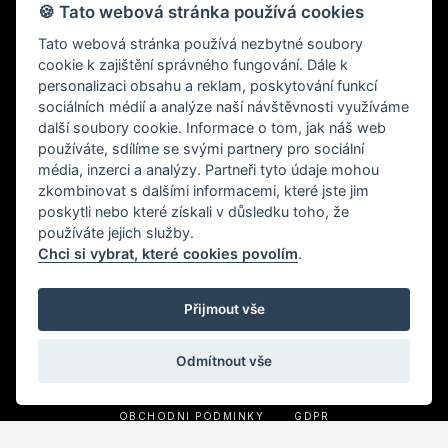
🍪 Tato webová stránka používá cookies
Tato webová stránka používá nezbytné soubory
cookie k zajištění správného fungování. Dále k
personalizaci obsahu a reklam, poskytování funkcí
sociálních médií a analýze naší návštěvnosti využíváme
další soubory cookie. Informace o tom, jak náš web
používáte, sdílíme se svými partnery pro sociální
média, inzerci a analýzy. Partneři tyto údaje mohou
zkombinovat s dalšími informacemi, které jste jim
Specializujeme se na prodej prémiové kosmetiky předních
poskytli nebo které získali v důsledku toho, že
světových značek.
používáte jejich služby.
Chci si vybrat, které cookies povolím
.
Webové stránky vytvořené nezávislým Brand Affiliate. Tyto
webové stránky nevytvořila a neschválila společnost Nu
Skin Enterprises Inc. ani její přidružené společnosti.
Přijmout vše
Odmítnout vše
© 2021 SUNSKIN, Všechna práva vyhrazena. |
Nastavení
cookies
OBCHODNÍ PODMÍNKY
GDPR