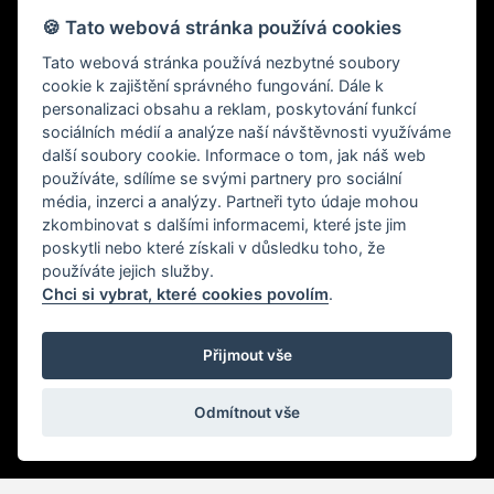
🍪 Tato webová stránka používá cookies
Po-Pá: 10:00 - 18:00
Tato webová stránka používá nezbytné soubory
cookie k zajištění správného fungování. Dále k
personalizaci obsahu a reklam, poskytování funkcí
sociálních médií a analýze naší návštěvnosti využíváme
další soubory cookie. Informace o tom, jak náš web
používáte, sdílíme se svými partnery pro sociální
média, inzerci a analýzy. Partneři tyto údaje mohou
zkombinovat s dalšími informacemi, které jste jim
poskytli nebo které získali v důsledku toho, že
Specializujeme se na prodej prémiové kosmetiky předních
používáte jejich služby.
světových značek.
Chci si vybrat, které cookies povolím
.
Webové stránky vytvořené nezávislým Brand Affiliate. Tyto
webové stránky nevytvořila a neschválila společnost Nu
Skin Enterprises Inc. ani její přidružené společnosti.
Přijmout vše
Odmítnout vše
© 2021 SUNSKIN, Všechna práva vyhrazena. |
Nastavení
cookies
OBCHODNÍ PODMÍNKY
GDPR