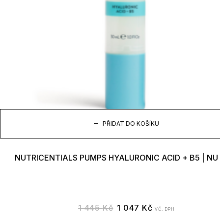
PŘIDAT DO KOŠÍKU
NUTRICENTIALS PUMPS HYALURONIC ACID + B5 | NU
1 445
Kč
1 047
Kč
VČ. DPH