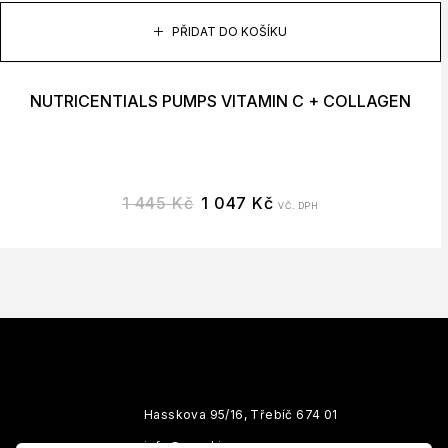
PŘIDAT DO KOŠÍKU
NUTRICENTIALS PUMPS VITAMIN C + COLLAGEN
1 445
Kč
1 047
Kč
VČ. DPH
Hasskova 95/16, Třebíč 674 01
info@sunskin.cz