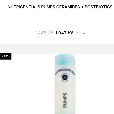
NUTRICENTIALS PUMPS CERAMIDES + POSTBIOTICS
1 445
Kč
1 047
Kč
VČ. DPH
-28%