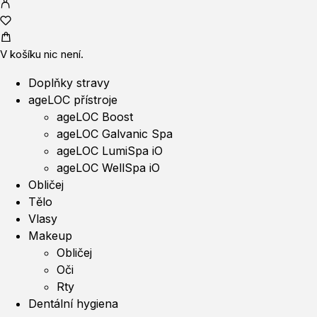
V košíku nic není.
Doplňky stravy
ageLOC přístroje
ageLOC Boost
ageLOC Galvanic Spa
ageLOC LumiSpa iO
ageLOC WellSpa iO
Obličej
Tělo
Vlasy
Makeup
Obličej
Oči
Rty
Dentální hygiena