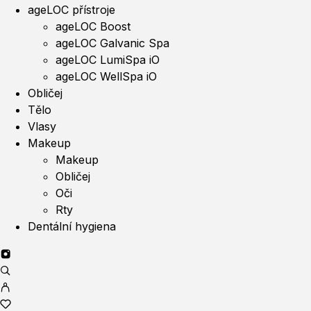
ageLOC přístroje
ageLOC Boost
ageLOC Galvanic Spa
ageLOC LumiSpa iO
ageLOC WellSpa iO
Obličej
Tělo
Vlasy
Makeup
Makeup
Obličej
Oči
Rty
Dentální hygiena