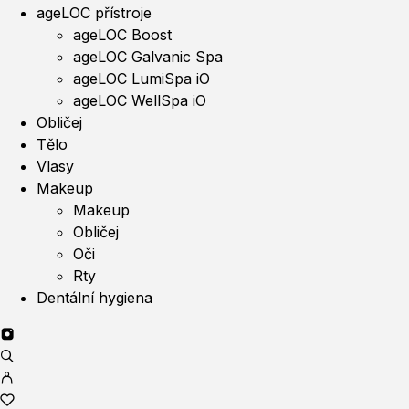
ageLOC přístroje
ageLOC Boost
ageLOC Galvanic Spa
ageLOC LumiSpa iO
ageLOC WellSpa iO
Obličej
Tělo
Vlasy
Makeup
Makeup
Obličej
Oči
Rty
Dentální hygiena