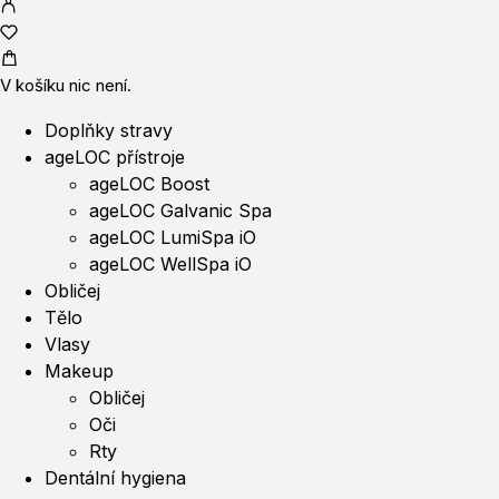
V košíku nic není.
Doplňky stravy
ageLOC přístroje
ageLOC Boost
ageLOC Galvanic Spa
ageLOC LumiSpa iO
ageLOC WellSpa iO
Obličej
Tělo
Vlasy
Makeup
Obličej
Oči
Rty
Dentální hygiena