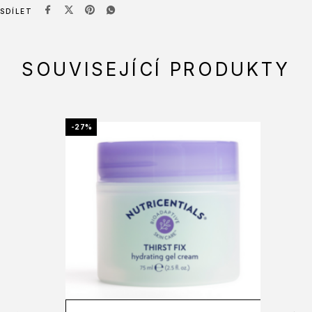
SDÍLET
SOUVISEJÍCÍ PRODUKTY
-27%
-2