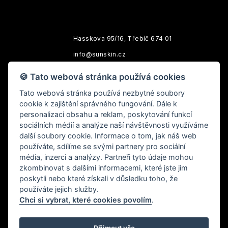
Hasskova 95/16, Třebíč 674 01
info@sunskin.cz
Po-Pá: 10:00 - 18:00
🍪 Tato webová stránka používá cookies
Tato webová stránka používá nezbytné soubory
cookie k zajištění správného fungování. Dále k
personalizaci obsahu a reklam, poskytování funkcí
sociálních médií a analýze naší návštěvnosti využíváme
další soubory cookie. Informace o tom, jak náš web
používáte, sdílíme se svými partnery pro sociální
média, inzerci a analýzy. Partneři tyto údaje mohou
zkombinovat s dalšími informacemi, které jste jim
Specializujeme se na prodej prémiové kosmetiky předních
poskytli nebo které získali v důsledku toho, že
světových značek.
používáte jejich služby.
Chci si vybrat, které cookies povolím
.
Webové stránky vytvořené nezávislým Brand Affiliate. Tyto
webové stránky nevytvořila a neschválila společnost Nu
Skin Enterprises Inc. ani její přidružené společnosti.