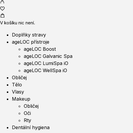
V košíku nic není.
Doplňky stravy
ageLOC přístroje
ageLOC Boost
ageLOC Galvanic Spa
ageLOC LumiSpa iO
ageLOC WellSpa iO
Obličej
Tělo
Vlasy
Makeup
Obličej
Oči
Rty
Dentální hygiena