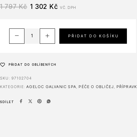
1 797
Kč
1 302
Kč
VČ. DPH
PŘIDAT DO KOŠÍKU
PŘIDAT DO OBLÍBENÝCH
SKU:
97102704
KATEGORIE:
AGELOC GALVANIC SPA
,
PÉČE O OBLIČEJ
,
PŘÍPRAV
SDÍLET