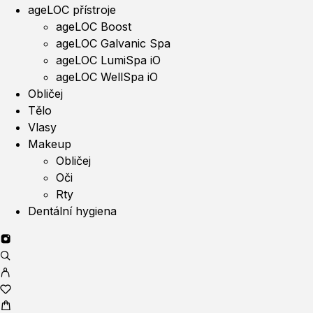
ageLOC přístroje
ageLOC Boost
ageLOC Galvanic Spa
ageLOC LumiSpa iO
ageLOC WellSpa iO
Obličej
Tělo
Vlasy
Makeup
Obličej
Oči
Rty
Dentální hygiena