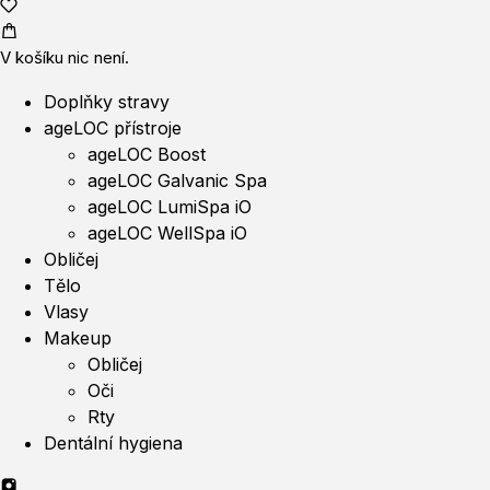
V košíku nic není.
Doplňky stravy
ageLOC přístroje
ageLOC Boost
ageLOC Galvanic Spa
ageLOC LumiSpa iO
ageLOC WellSpa iO
Obličej
Tělo
Vlasy
Makeup
Obličej
Oči
Rty
Dentální hygiena