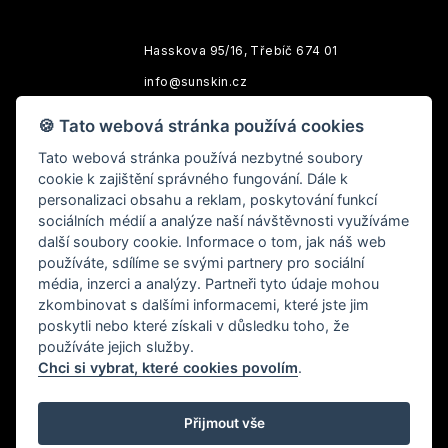
Hasskova 95/16, Třebíč 674 01
info@sunskin.cz
Po-Pá: 10:00 - 18:00
🍪 Tato webová stránka používá cookies
Tato webová stránka používá nezbytné soubory
cookie k zajištění správného fungování. Dále k
personalizaci obsahu a reklam, poskytování funkcí
sociálních médií a analýze naší návštěvnosti využíváme
další soubory cookie. Informace o tom, jak náš web
používáte, sdílíme se svými partnery pro sociální
média, inzerci a analýzy. Partneři tyto údaje mohou
zkombinovat s dalšími informacemi, které jste jim
Specializujeme se na prodej prémiové kosmetiky předních
poskytli nebo které získali v důsledku toho, že
světových značek.
používáte jejich služby.
Chci si vybrat, které cookies povolím
.
Webové stránky vytvořené nezávislým Brand Affiliate. Tyto
webové stránky nevytvořila a neschválila společnost Nu
Skin Enterprises Inc. ani její přidružené společnosti.
Přijmout vše