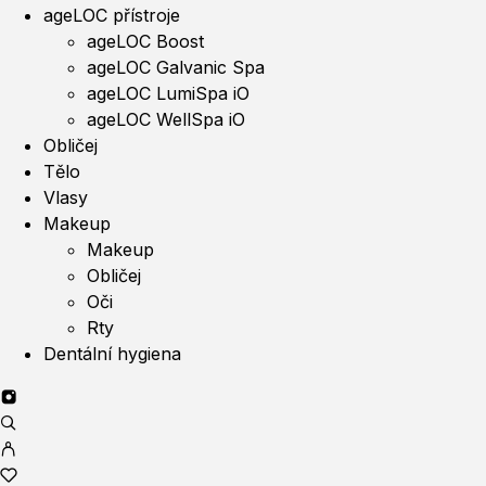
ageLOC přístroje
ageLOC Boost
ageLOC Galvanic Spa
ageLOC LumiSpa iO
ageLOC WellSpa iO
Obličej
Tělo
Vlasy
Makeup
Makeup
Obličej
Oči
Rty
Dentální hygiena