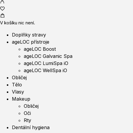
V košíku nic není.
Doplňky stravy
ageLOC přístroje
ageLOC Boost
ageLOC Galvanic Spa
ageLOC LumiSpa iO
ageLOC WellSpa iO
Obličej
Tělo
Vlasy
Makeup
Obličej
Oči
Rty
Dentální hygiena