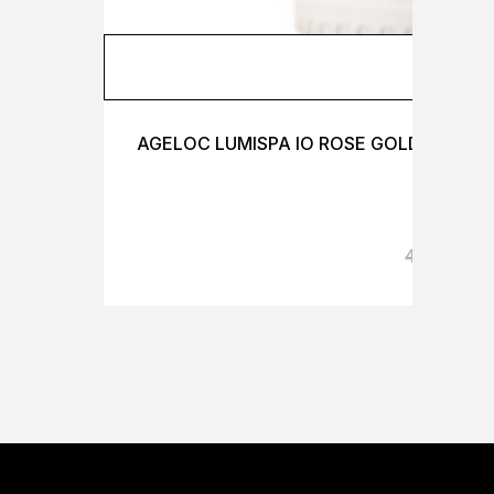
PŘI
AGELOC LUMISPA IO ROSE GOLD ACCENT
4 268
Kč