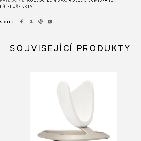
KATEGORIE:
AGELOC LUMISPA
,
AGELOC LUMISPA IO
,
PŘÍSLUŠENSTVÍ
SDÍLET
SOUVISEJÍCÍ PRODUKTY
-18