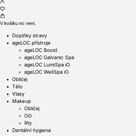
V košíku nic není.
Doplňky stravy
ageLOC přístroje
ageLOC Boost
ageLOC Galvanic Spa
ageLOC LumiSpa iO
ageLOC WellSpa iO
Obličej
Tělo
Vlasy
Makeup
Obličej
Oči
Rty
Dentální hygiena