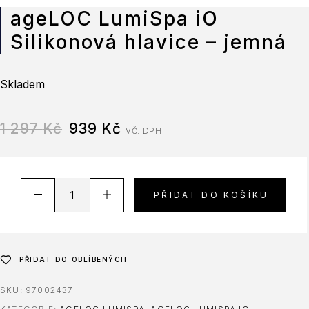
ageLOC LumiSpa iO
Silikonová hlavice – jemná
Skladem
1 297
Kč
939
Kč
VČ. DPH
PŘIDAT DO KOŠÍKU
PŘIDAT DO OBLÍBENÝCH
SKU:
97002437