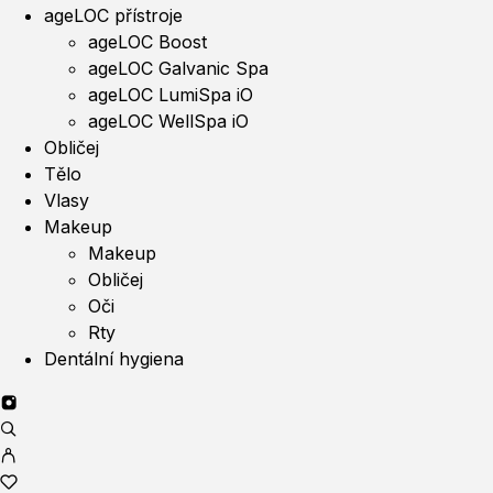
ageLOC přístroje
ageLOC Boost
ageLOC Galvanic Spa
ageLOC LumiSpa iO
ageLOC WellSpa iO
Obličej
Tělo
Vlasy
Makeup
Makeup
Obličej
Oči
Rty
Dentální hygiena