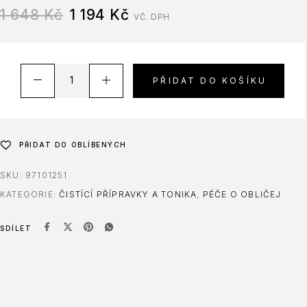
1 648
Kč
1 194
Kč
VČ. DPH
PŘIDAT DO KOŠÍKU
PŘIDAT DO OBLÍBENÝCH
SKU:
97101251
KATEGORIE:
ČISTÍCÍ PŘÍPRAVKY A TONIKA
,
PÉČE O OBLIČEJ
SDÍLET