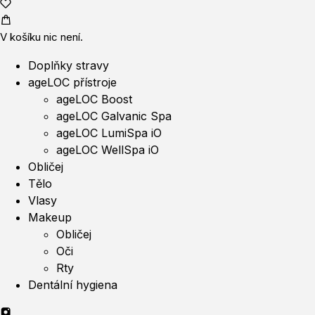
V košíku nic není.
Doplňky stravy
ageLOC přístroje
ageLOC Boost
ageLOC Galvanic Spa
ageLOC LumiSpa iO
ageLOC WellSpa iO
Obličej
Tělo
Vlasy
Makeup
Obličej
Oči
Rty
Dentální hygiena