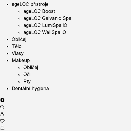
ageLOC přístroje
ageLOC Boost
ageLOC Galvanic Spa
ageLOC LumiSpa iO
ageLOC WellSpa iO
Obličej
Tělo
Vlasy
Makeup
Obličej
Oči
Rty
Dentální hygiena