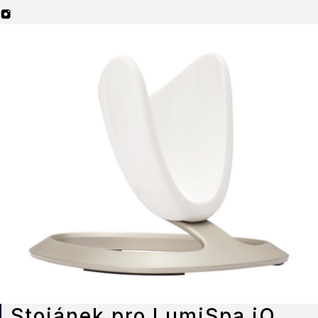
Stojánek pro LumiSpa iO