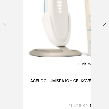
PŘIDAT DO KOŠÍK
AGELOC LUMISPA IO – CELKOVÉ OŠETŘE
11 428
Kč
8 970
Kč