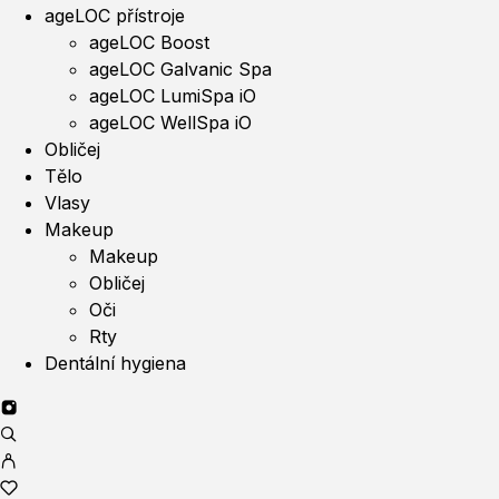
ageLOC přístroje
ageLOC Boost
ageLOC Galvanic Spa
ageLOC LumiSpa iO
ageLOC WellSpa iO
Obličej
Tělo
Vlasy
Makeup
Makeup
Obličej
Oči
Rty
Dentální hygiena