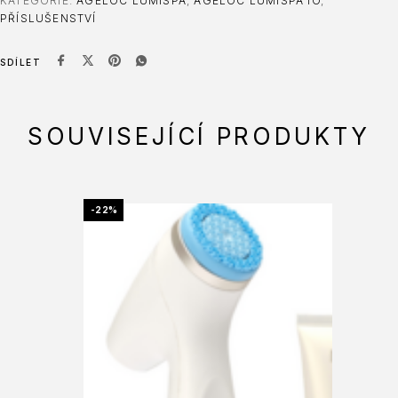
KATEGORIE:
AGELOC LUMISPA
,
AGELOC LUMISPA IO
,
PŘÍSLUŠENSTVÍ
SDÍLET
SOUVISEJÍCÍ PRODUKTY
-22%