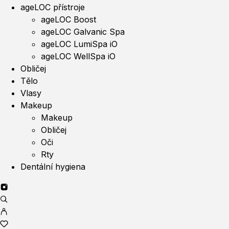
ageLOC přístroje
ageLOC Boost
ageLOC Galvanic Spa
ageLOC LumiSpa iO
ageLOC WellSpa iO
Obličej
Tělo
Vlasy
Makeup
Makeup
Obličej
Oči
Rty
Dentální hygiena