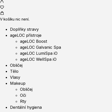
V košíku nic není.
Doplňky stravy
ageLOC přístroje
ageLOC Boost
ageLOC Galvanic Spa
ageLOC LumiSpa iO
ageLOC WellSpa iO
Obličej
Tělo
Vlasy
Makeup
Obličej
Oči
Rty
Dentální hygiena