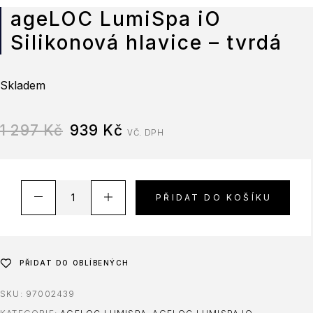
ageLOC LumiSpa iO
Silikonová hlavice – tvrdá
Skladem
1 297
Kč
939
Kč
VČ. DPH
PŘIDAT DO KOŠÍKU
PŘIDAT DO OBLÍBENÝCH
SKU:
97002439